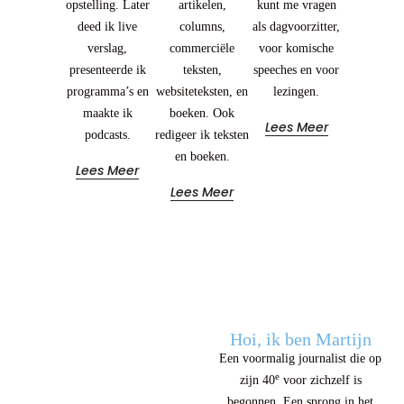
opstelling. Later
artikelen,
kunt me vragen
deed ik live
columns,
als dagvoorzitter,
verslag,
commerciële
voor komische
presenteerde ik
teksten,
speeches en voor
programma’s en
websiteteksten, en
lezingen.
maakte ik
boeken. Ook
Lees Meer
podcasts.
redigeer ik teksten
en boeken.
Lees Meer
Lees Meer
Hoi, ik ben Martijn
Een voormalig journalist die op
e
zijn 40
voor zichzelf is
begonnen. Een sprong in het